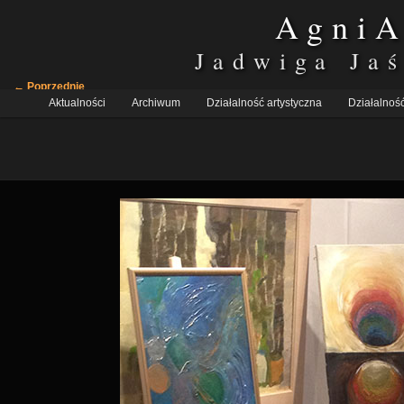
AgniA
Jadwiga Ja
Nawigacja
← Poprzednie
Główne
po
Aktualności
Przeskocz
Przeskocz
Archiwum
Działalność artystyczna
Działalność
menu
obrazkach
do
do
tekstu
widgetów