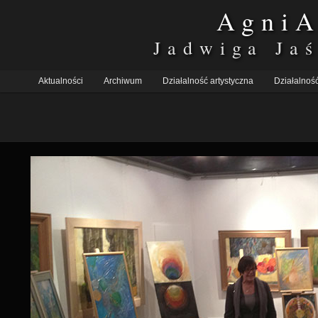
AgniA
Jadwiga Ja
Nawigacja
Główne
po
Aktualności
Przeskocz
Przeskocz
Archiwum
Działalność artystyczna
Działalność
menu
obrazkach
do
do
tekstu
widgetów