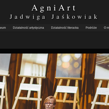
AgniArt
Jadwiga Jaśkowiak
iwum
Działalność artystyczna
Działalność literacka
Podróże
O m