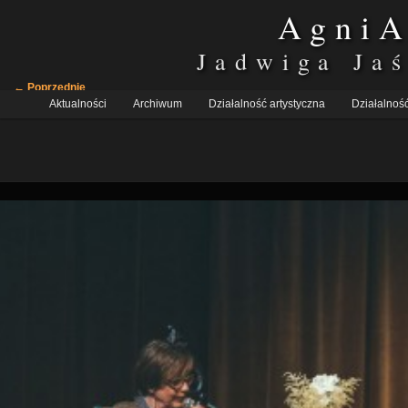
AgniA
Jadwiga Ja
Nawigacja
← Poprzednie
Główne
po
Aktualności
Przeskocz
Przeskocz
Archiwum
Działalność artystyczna
Działalność
menu
obrazkach
do
do
tekstu
widgetów