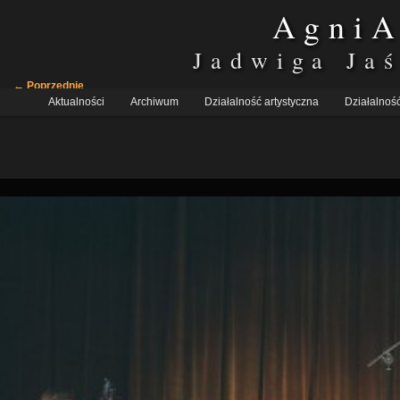
AgniA
Jadwiga Ja
Nawigacja
← Poprzednie
Główne
po
Aktualności
Przeskocz
Przeskocz
Archiwum
Działalność artystyczna
Działalność
menu
obrazkach
do
do
tekstu
widgetów