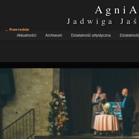
AgniA
Jadwiga Ja
Nawigacja
← Poprzednie
Główne
po
Aktualności
Przeskocz
Przeskocz
Archiwum
Działalność artystyczna
Działalność
menu
obrazkach
do
do
tekstu
widgetów