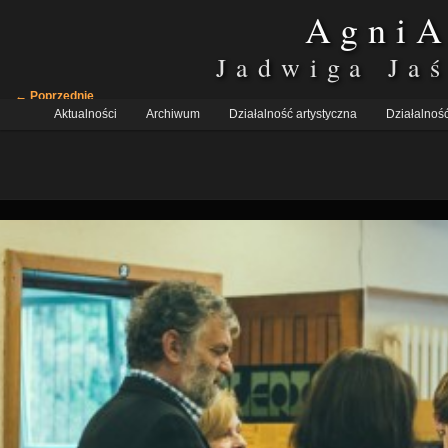
AgniA
Jadwiga Ja
Nawigacja
← Poprzednie
Główne
po
Aktualności
Przeskocz
Przeskocz
Archiwum
Działalność artystyczna
Działalność
menu
obrazkach
do
do
tekstu
widgetów