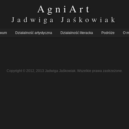
AgniArt
Jadwiga Jaśkowiak
iwum
Działalność artystyczna
Działalność literacka
Podróże
O m
Copyright © 2012, 2013 Jadwiga Jaśkowiak. Wszelkie prawa zastrzeżone.