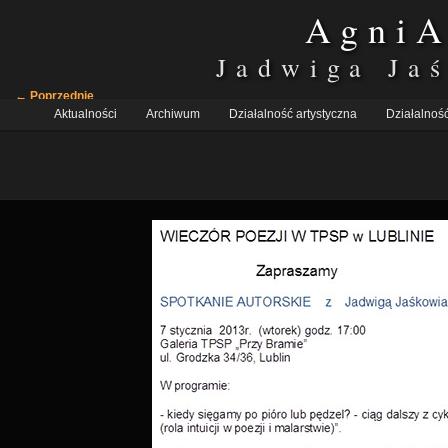
AgniA
Jadwiga Ja
Nawigacja
← Poprzednie
Główne
po
Aktualności
Przeskocz
Przeskocz
Archiwum
Działalność artystyczna
Działalność
menu
obrazkach
do
do
tekstu
widgetów