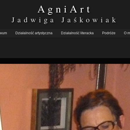
AgniArt
Jadwiga Jaśkowiak
iwum
Działalność artystyczna
Działalność literacka
Podróże
O m