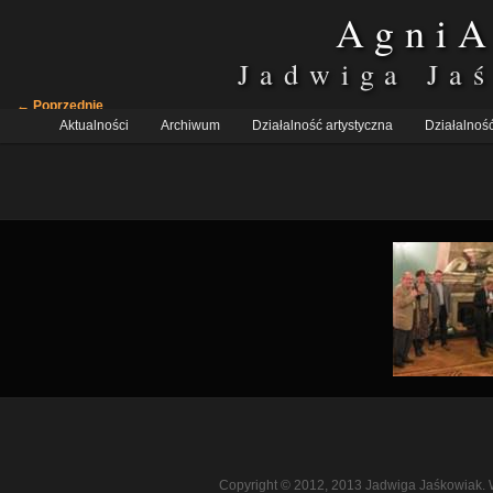
AgniA
Jadwiga Ja
Nawigacja
← Poprzednie
Główne
po
Aktualności
Przeskocz
Przeskocz
Archiwum
Działalność artystyczna
Działalność
menu
obrazkach
do
do
tekstu
widgetów
Copyright © 2012, 2013 Jadwiga Jaśkowiak. 