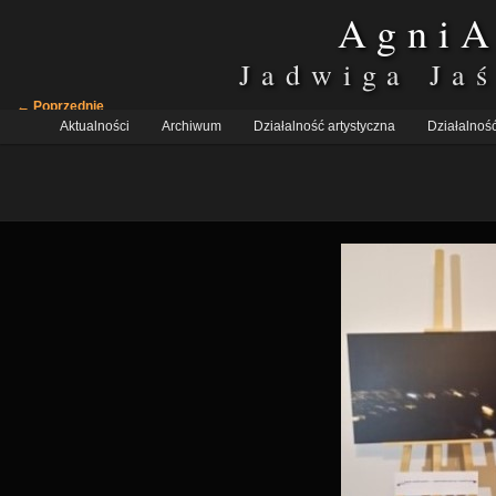
AgniA
Jadwiga Ja
Nawigacja
← Poprzednie
Główne
po
Aktualności
Przeskocz
Przeskocz
Archiwum
Działalność artystyczna
Działalność
menu
obrazkach
do
do
tekstu
widgetów