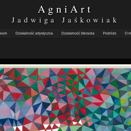
AgniArt
Jadwiga Jaśkowiak
iwum
Działalność artystyczna
Działalność literacka
Podróże
O m